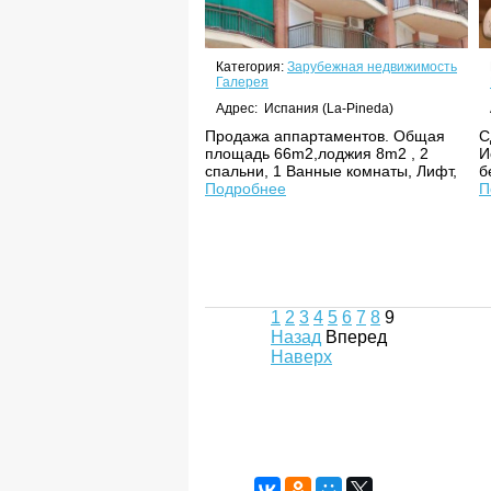
Категория:
Зарубежная недвижимость
Галерея
Адрес: Испания (La-Pineda)
Продажа аппартаментов. Общая
С
площадь 66m2,лоджия 8m2 , 2
И
спальни, 1 Ванные комнаты, Лифт,
б
Подробнее
П
1
2
3
4
5
6
7
8
9
Назад
Вперед
Наверх