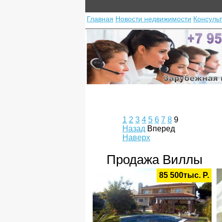
Главная
Новости недвижимости
Консуль
1
2
3
4
5
6
7
8
9
Назад
Вперед
Наверх
Продажа Виллы
85 500тыс. Р.