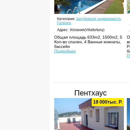
Категория:
Зарубежная недвижимость
Галерея
Адрес: Испания(Villafortuny)
Общая площадь 633m2, 1500m2, 5
О
Кол-во спален, 4 Ванные комнаты,
в
бассейн
Р
Подробнее
б
П
Пентхаус
18 000тыс. Р.