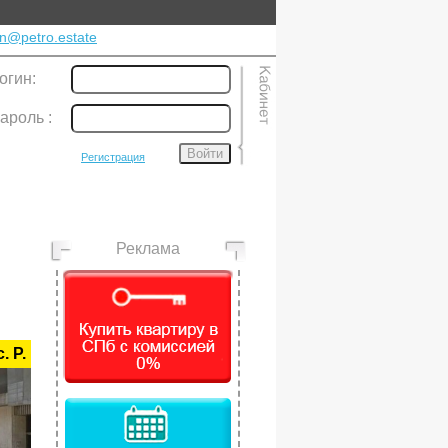
n@petro.estate
огин:
ароль
:
Войти
Регистрация
Реклама
. Р.