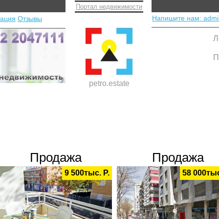
Портал недвижимости
Напишите нам: admi
тация
Отзывы
Л
П
petro.estate
Продажа
Продажа
9 500тыс. Р.
58 000тыс