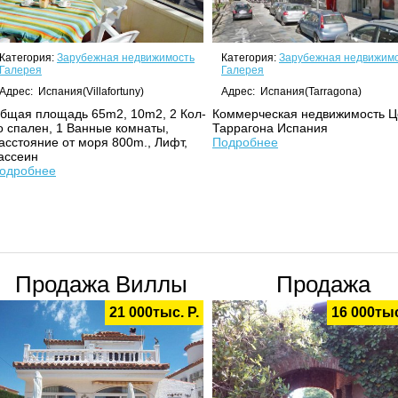
Категория:
Зарубежная недвижимость
Категория:
Зарубежная недвижим
Галерея
Галерея
Адрес: Испания(Villafortuny)
Адрес: Испания(Tarragona)
бщая площадь 65m2, 10m2, 2 Кол-
Коммерческая недвижимость Ц
о спален, 1 Ванные комнаты,
Таррагона Испания
асстояние от моря 800m., Лифт,
Подробнее
ассеин
одробнее
Продажа Виллы
Продажа
21 000тыс. Р.
16 000тыс