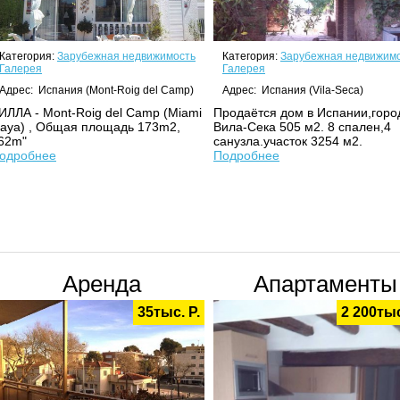
Категория:
Зарубежная недвижимость
Категория:
Зарубежная недвижим
Галерея
Галерея
Адрес: Испания (Mont-Roig del Camp)
Адрес: Испания (Vila-Seca)
ИЛЛА - Mont-Roig del Camp (Miami
Продаётся дом в Испании,горо
laya) , Общая площадь 173m2,
Вила-Сека 505 м2. 8 спален,4
62m"
санузла.участок 3254 м2.
одробнее
Подробнее
Аренда
Апартаменты
35тыс. Р.
2 200тыс