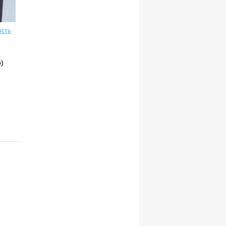
ость
)