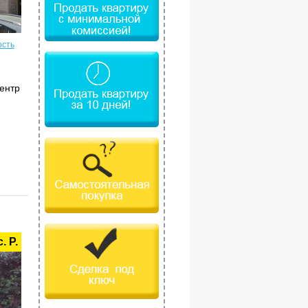
ость
ентр
. Р.