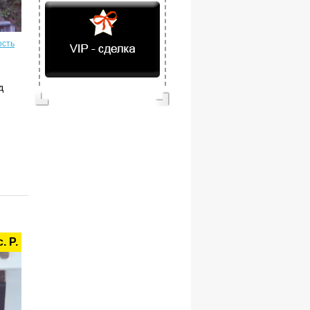
ость
д
. Р.