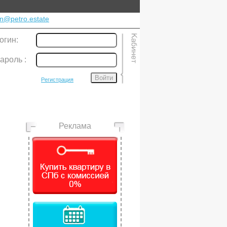
n@petro.estate
огин:
ароль
:
Войти
Регистрация
Реклама