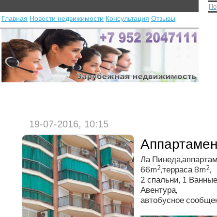
По
Главная
Новости недвижимости
Консультация
Отзывы
19-07-2016, 10:15
Аппартаме
Ла Пинеда,аппарта
2
2
66m
,терраса 8m
,
2 спальни, 1 Ванны
Авентура,
автобусное сообщен