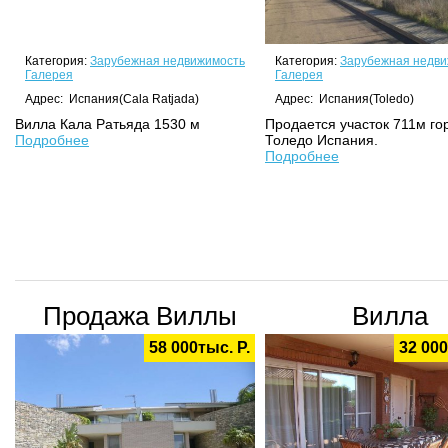
Категория:
Зарубежная недвижимость
Категория:
Зарубежная недви
Галерея
Галерея
Адрес: Испания(Cala Ratjada)
Адрес: Испания(Toledo)
Вилла Кала Ратьяда 1530 м
Продается участок 711м го
Подробнее
Толедо Испания.
Подробнее
Продажа Виллы
Вилла
58 000тыс. Р.
32 000