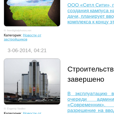
ООО «Сетл Сити», 
создания кампуса н
дачи, планирует вв
комплекса к концу эт
©: freedigitalphotos.net
Категория:
Новости от
застройщиков
3-06-2014, 04:21
Строительст
завершено
В эксплуатацию 
очереди админис
«Современник». 
©: Evgeniy Vasilev
разрешение на вво
Категория:
Новости от