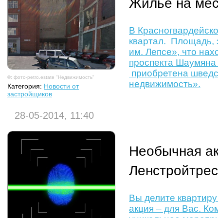
Жильё на мес
В Красногвардейск
квартал. Площадь,
им. Лепсе», что на
проспекта Шаумяна 
приобретена шведс
©: фото-petro.estate "Недвижимость"
недвижимость».
Категория:
Новости от
застройщиков
28-05-2014, 11:40
Необычная ак
Ленстройтрес
Вы делите квартиру
акция – для Вас. К