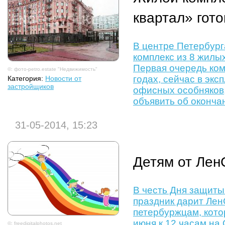
квартал» гото
В центре Петербург
комплекс из 8 жилы
Первая очередь ком
©: фото-petro.estate "Недвижимость"
годах, сейчас в эк
Категория:
Новости от
застройщиков
офисных особняков,
объявить об оконча
31-05-2014, 15:23
Детям от Ле
В честь Дня защиты
праздник дарит Ле
петербуржцам, кото
июня к 12 часам на
©: freedigitalphotos.net