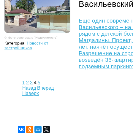
Васильевский
Ещё один современ
Васильевского – на 
рядом с детской бо
©: фото-petro.estate "Недвижимость"
Магдалины. Проект
Категория:
Новости от
лет, начнёт осущест
застройщиков
Разрешение на стро
возведён 36-кварти
подземным паркинг
1
2
3
4
5
Назад
Вперед
Наверх