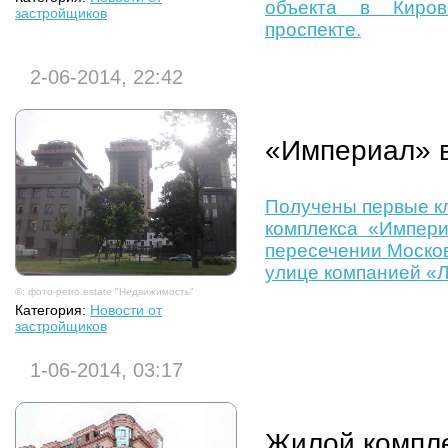
объекта в Киро
застройщиков
проспекте.
2-06-2014, 22:42
«Империал» в
Получены первые к
комплекса «Импери
пересечении Москов
улице компанией «Л
©: фото-petro.estate "Недвижимость"
Категория:
Новости от
застройщиков
1-06-2014, 03:17
Жилой компл