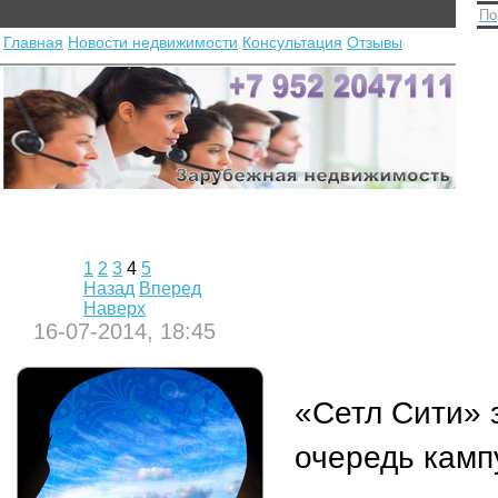
По
Главная
Новости недвижимости
Консультация
Отзывы
1
2
3
4
5
Назад
Вперед
Наверх
16-07-2014, 18:45
«Сетл Сити» 
очередь камп