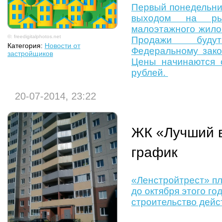
Первый понедельник
выходом на рын
малоэтажного жило
©: freedigitalphotos.net
Продажи буду
Категория:
Новости от
Федеральному зако
застройщиков
Цены начинаются 
рублей.
20-07-2014, 23:22
ЖК «Лучший 
график
«Ленстройтрест» пл
до октября этого го
строительство дейс