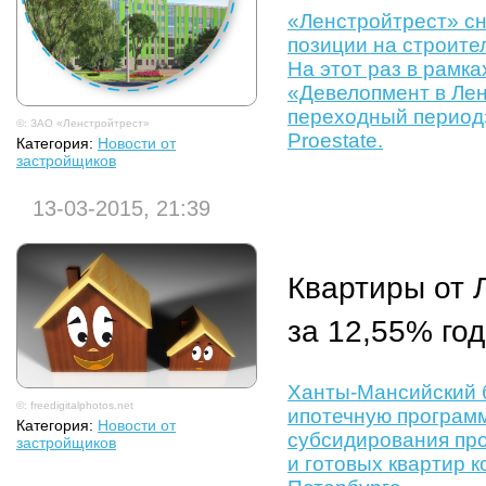
«Ленстройтрест» сн
позиции на строите
На этот раз в рамк
«Девелопмент в Лен
переходный период
©: ЗАО «Ленстройтрест»
Proestate.
Категория:
Новости от
застройщиков
13-03-2015, 21:39
Квартиры от 
за 12,55% го
Ханты-Мансийский 
©: freedigitalphotos.net
ипотечную программ
Категория:
Новости от
субсидирования про
застройщиков
и готовых квартир