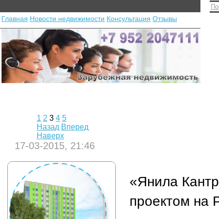
По
Главная
Новости недвижимости
Консультация
Отзывы
1
2
3
4
5
Назад
Вперед
Наверх
17-03-2015, 21:46
«Янила Кантр
проектом на