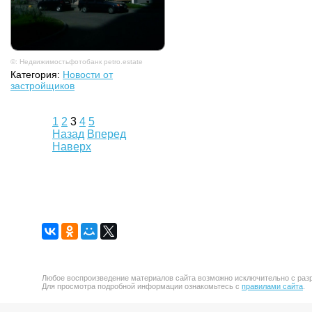
©: Недвижимостьфотобанк petro.estate
Категория:
Новости от
застройщиков
1
2
3
4
5
Назад
Вперед
Наверх
Любое воспроизведение материалов сайта возможно исключительно с разр
Для просмотра подробной информации ознакомьтесь с
правилами сайта
.