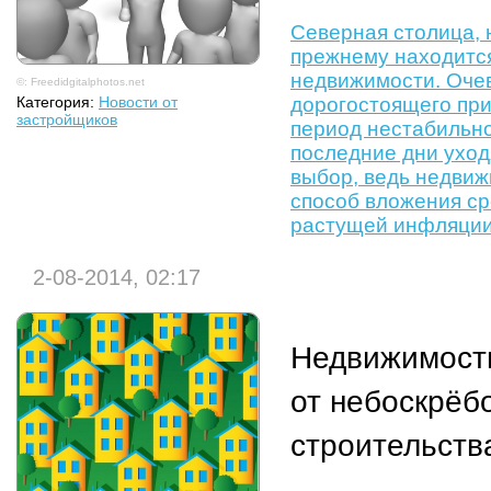
Северная столица, н
прежнему находитс
недвижимости. Оче
©: Freedidgitalphotos.net
Категория:
Новости от
дорогостоящего при
застройщиков
период нестабильно
последние дни уход
выбор, ведь недви
способ вложения ср
растущей инфляции
2-08-2014, 02:17
Недвижимость
от небоскрёб
строительств