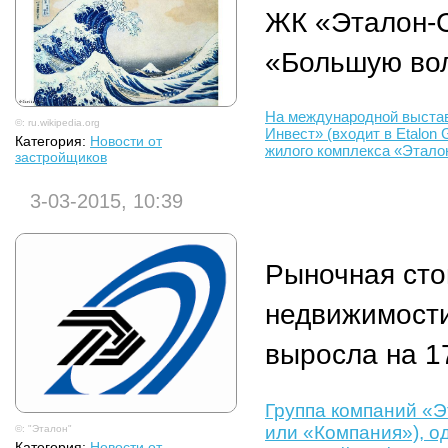
ЖК «Эталон-
«Большую вол
На международной выстав
©: ru.wikipedia.org
Инвест» (входит в Etalon
Категория:
Новости от
жилого комплекса «Этало
застройщиков
3-03-2015, 10:39
Рыночная сто
недвижимости
выросла на 17
Группа компаний «Э
или «Компания»), о
©: "Эталон"
Категория:
Новости от