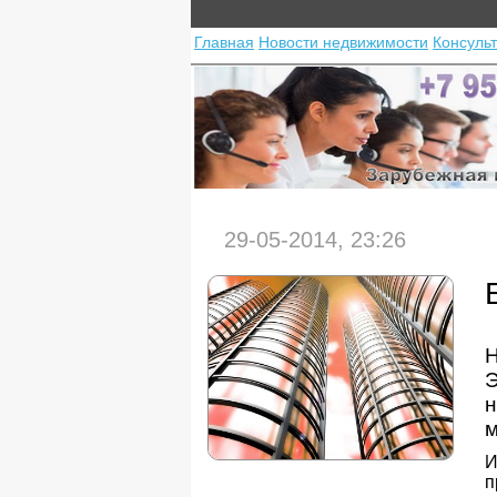
Главная
Новости недвижимости
Консуль
29-05-2014, 23:26
Н
Э
н
м
И
п