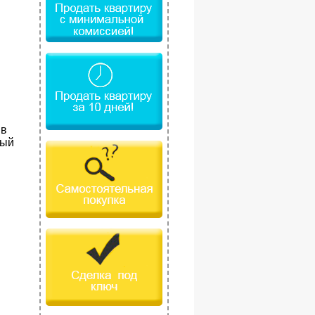
 в
ный