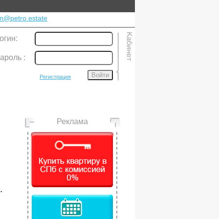
n@petro.estate
огин:
ароль
:
Войти
Регистрация
Реклама
.