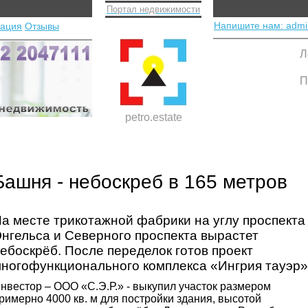
Портал недвижимости
Напишите нам: admi
тация
Отзывы
Л
П
petro.estate
Башня - небоскреб в 165 метров
а месте трикотажной фабрики на углу проспекта
нгельса и Северного проспекта вырастет
ебоскрёб. После переделок готов проект
ногофункционального комплекса «Ингрия тауэр»
нвестор – ООО «С.Э.Р.» - выкупил участок размером
римерно 4000 кв. м для постройки здания, высотой