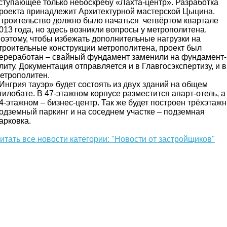
ступающее только небоскрёбу «Лахта-центр». Разработка
роекта принадлежит Архитектурной мастерской Цыцина.
троительство должно было начаться четвёртом квартале
013 года, но здесь возникли вопросы у метрополитена.
оэтому, чтобы избежать дополнительные нагрузки на
троительные конструкции метрополитена, проект был
ереработан – свайный фундамент заменили на фундамент-
литу. Документация отправляется и в Главгосэкспертизу, и в
етрополитен.
Ингрия тауэр» будет состоять из двух зданий на общем
тилобате. В 47-этажном корпусе разместится апарт-отель, а
4-этажном – бизнес-центр. Так же будет построен трёхэтаж
одземный паркинг и на соседнем участке – подземная
арковка.
итать все новости категории: "Новости от застройщиков"