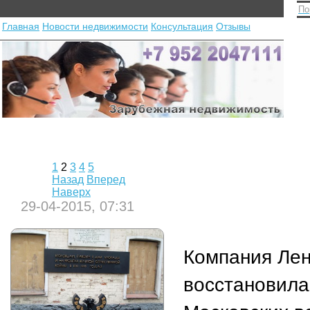
По
Главная
Новости недвижимости
Консультация
Отзывы
1
2
3
4
5
Назад
Вперед
Наверх
29-04-2015, 07:31
Компания Ле
восстановила