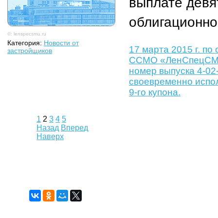
выплате девя
облигационно
©: lenspecsmu.ru
Категория:
Новости от
17 марта 2015 г. п
застройщиков
ССМО «ЛенСпецСМУ»
номер выпуска 4-02
своевременно испо
9-го купона.
1
2
3
4
5
Назад
Вперед
Наверх