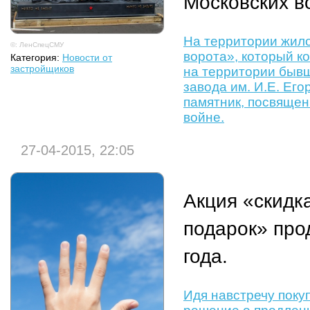
Московских в
На территории жило
©: ЛенСпецСМУ
ворота», который 
Категория:
Новости от
застройщиков
на территории бывш
завода им. И.Е. Его
памятник, посвяще
войне.
27-04-2015, 22:05
Акция «скидка
подарок» про
года.
Идя навстречу поку