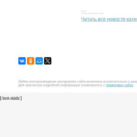
Фото:
© freedigitalphotos.net
Читать все новости кате
Любое воспроизведение материалов сайта возможно исключительно с разр
Для просмотра подробной информации ознакомьтесь с
правилами сайта
.
[/not-static]