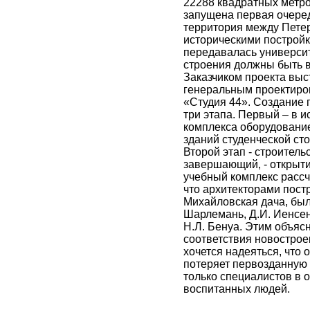
22288 квадратных метро
запущена первая очеред
территория между Пете
историческими построй
передавалась университ
строения должны быть 
Заказчиком проекта вы
генеральным проектиро
«Студия 44». Создание
три этапа. Первый – в 
комплекса оборудование
зданий студенческой сто
Второй этап - строитель
завершающий, - открыти
учебный комплекс рассч
что архитекторами пост
Михайловская дача, были
Шарлемань, Д.И. Иенсен
Н.Л. Бенуа. Этим объяс
соответствия новострое
хочется надеяться, что
потеряет первозданную 
только специалистов в 
воспитанных людей.