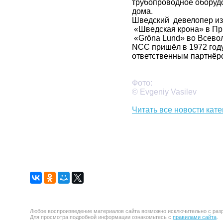
трубопроводное оборуд
дома.
Шведский девелопер из
«Шведская крона» в Пр
«Gröna Lund» во Всево
NCC пришёл в 1972 год
ответственным партнёр
Фото:
© Evgeniy Vasilev
Читать все новости кате
Любое воспроизведение материалов сайта возможно исключительно с разр
Для просмотра подробной информации ознакомьтесь с
правилами сайта
.