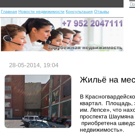
По
Главная
Новости недвижимости
Консультация
Отзывы
28-05-2014, 19:04
Жильё на мес
В Красногвардейск
квартал. Площадь,
им. Лепсе», что на
проспекта Шаумяна 
приобретена шведс
недвижимость».