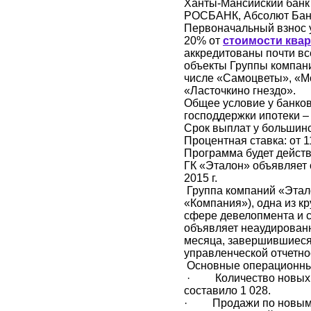
Ханты-Мансийский банк 
РОСБАНК, Абсолют Банк
Первоначальный взнос у
20% от
стоимости ква
аккредитованы почти в
объекты Группы компани
числе «Самоцветы», «Мо
«Ласточкино гнездо».
Общее условие у банко
господдержки ипотеки – 
Срок выплат у большинс
Процентная ставка: от 1
Программа будет действ
ГК «Эталон» объявляет 
2015 г.
Группа компаний «Этал
«Компания»), одна из к
сфере девелопмента и с
объявляет неаудирован
месяца, завершившиеся 
управленческой отчетно
Основные операционные 
· Количество новых ко
составило 1 028.
· Продажи по новым ко