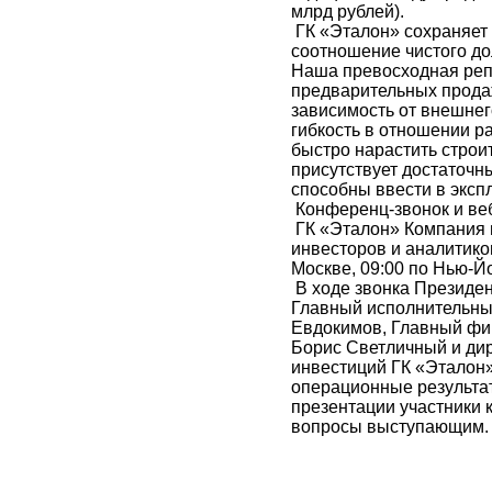
млрд рублей).
ГК «Эталон» сохраняет
соотношение чистого до
Наша превосходная реп
предварительных продаж
зависимость от внешне
гибкость в отношении р
быстро нарастить строит
присутствует достаточн
способны ввести в эксп
Конференц-звонок и ве
ГК «Эталон» Компания 
инвесторов и аналитиков
Москве, 09:00 по Нью‑Йо
В ходе звонка Президен
Главный исполнительный
Евдокимов, Главный фи
Борис Светличный и ди
инвестиций ГК «Эталон»
операционные результат
презентации участники 
вопросы выступающим.