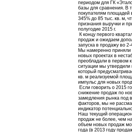
периодом для ГК «Этал
базы для сравнения. В 
покупателям площадей в 
345% до 85 тыс. кв. м, 
признания выручки и пр
полугодие 2015 г.
К концу первого кварта
продаж и ожидаем допо
запуска в продажу во 2-
Мы намеренно приняли 
новых проектах в неста
преобладали в первом к
ситуации мы утвердили г
который предусматривае
кв. м реализуемой площ
импульс для новых прод
Если говорить о 2015 го
снижение продаж по нов
замедления рынка под 
факторов, мы не рассма
индикатор потенциально
Наш текущий операцион
продаж не более, чем н
объем новых продаж мо
года (в 2013 году прода