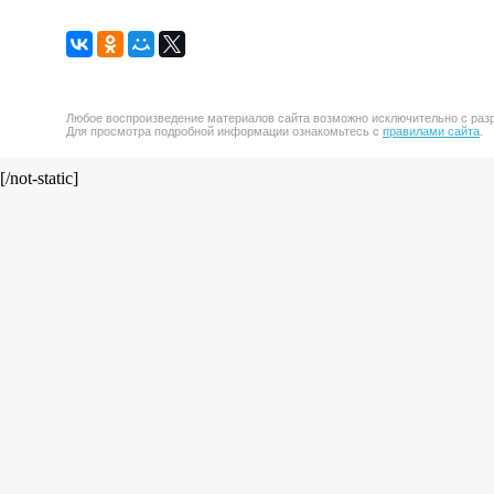
Любое воспроизведение материалов сайта возможно исключительно с разр
Для просмотра подробной информации ознакомьтесь с
правилами сайта
.
[/not-static]