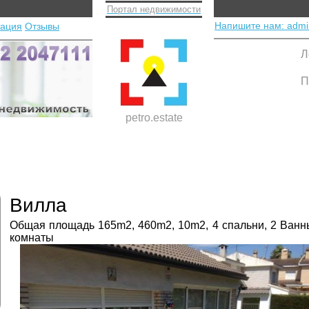
Портал недвижимости
Напишите нам: admi
тация
Отзывы
Л
П
petro.estate
Вилла
Общая площадь 165m2, 460m2, 10m2, 4 спальни, 2 Ванн
комнаты