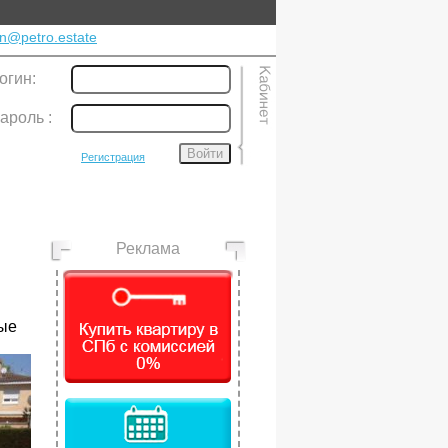
n@petro.estate
огин:
ароль
:
Войти
Регистрация
Реклама
ые