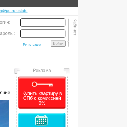
n@petro.estate
огин:
ароль
:
Войти
Регистрация
Реклама
ояние