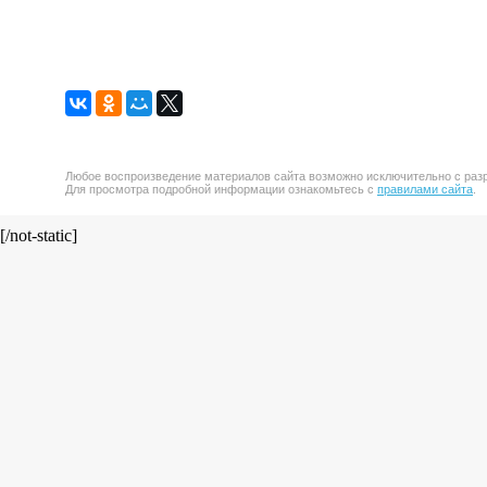
Любое воспроизведение материалов сайта возможно исключительно с разр
Для просмотра подробной информации ознакомьтесь с
правилами сайта
.
[/not-static]