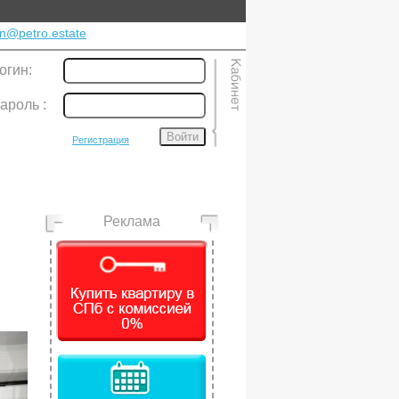
n@petro.estate
огин:
ароль
:
Войти
Регистрация
Реклама