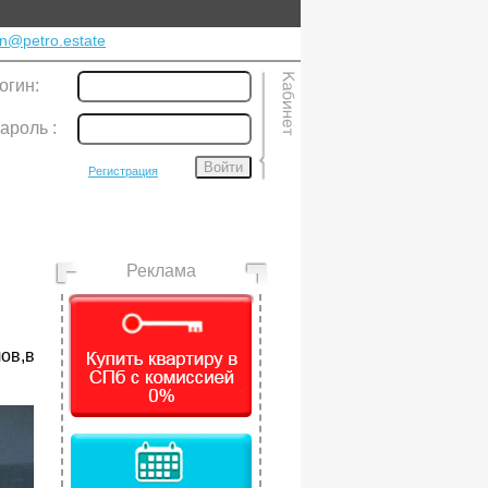
n@petro.estate
огин:
ароль
:
Войти
Регистрация
Реклама
ов,в