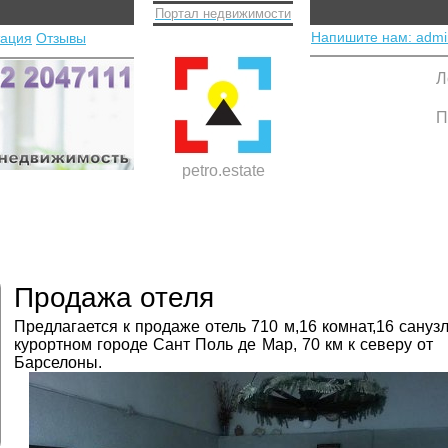
Портал недвижимости
Напишите нам: admi
тация
Отзывы
Л
П
petro.estate
Продажа отеля
Предлагается к продаже отель 710 м,16 комнат,16 санузл
курортном городе Сант Поль де Мар, 70 км к северу от
Барселоны.