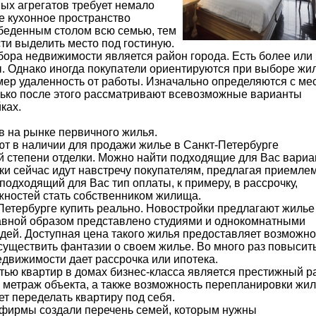
ных агрегатов требует немало
ое кухонное пространство
обеденным столом всю семью, тем
ти выделить место под гостиную.
ра недвижимости является район города. Есть более или
 Однако иногда покупатели ориентируются при выборе жи
мер удаленность от работы. Изначально определяются с ме
лько после этого рассматривают всевозможные варианты
ках.
 на рынке первичного жилья.
т в наличии для продажи жилье в Санкт-Петербурге
ой степени отделки. Можно найти подходящие для Вас вари
и сейчас идут навстречу покупателям, предлагая приемле
одходящий для Вас тип оплаты, к примеру, в рассрочку,
жностей стать собственником жилища.
етербурге купить реально. Новостройки предлагают жилье
лавной образом представлено студиями и однокомнатными
ей. Доступная цена такого жилья предоставляет возможно
существить фантазии о своем жилье. Во много раз повысит
движимости дает рассрочка или ипотека.
ью квартир в домах бизнес-класса является престижный р
 метраж объекта, а также возможность перепланировки жил
ет переделать квартиру под себя.
фирмы создали перечень семей, которым нужны