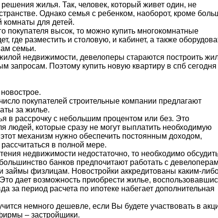
решения жилья. Так, человек, который живет один, не
странстве. Однако семья с ребенком, наоборот, кроме боль
й комнаты для детей.
о покупателя высок, то можно купить многокомнатные
т, где разместить и столовую, и кабинет, а также оборудова
нам семьи.
жилой недвижимости, девелоперы стараются построить жил
м запросам. Поэтому купить новую квартиру в спб сегодня
 новострое.
число покупателей строительные компании предлагают
аты за жилье.
ья в рассрочку с небольшим процентом или без. Это
я людей, которые сразу не могут выплатить необходимую
о этот механизм нужно обеспечить постоянным доходом,
 рассчитаться в полной мере.
тения недвижимости недостаточно, то необходимо обсудит
 большинство банков предпочитают работать с девелоперам
и займы физлицам. Новостройки аккредитованы каким-либ
Это дает возможность приобрести жилье, воспользовавшис
да за период расчета по ипотеке набегает дополнительная
чится немного дешевле, если Вы будете участвовать в акци
 фирмы – застройщики.