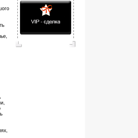
шого
ть
ье,
ь
и,
о
ь
ях,