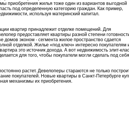
мы приобретения жилья тоже один из вариантов выгодной
опасть под определенную категорию граждан. Как пример,
движимости, используя материнский капитал.
ции квартир принадлежит отделке помещений. Для
велопер предоставляет квартиры разной степени готовности
ве домов эконом - сегмента жилое пространство сдается
олной отделкой. Жилье «под ключ» интересно покупателям 
вартира это источник дохода. А вот недвижимость элит-кла
 делается для того, чтобы покупатели могли сделать под себ
остоянно растет. Девелоперы стараются не только построи
мание покупателей. Новые квартиры в Санкт-Петербурге куп
зная механизмы их приобретения.