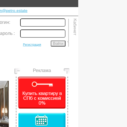
n@petro.estate
огин:
ароль
:
Войти
Регистрация
Реклама