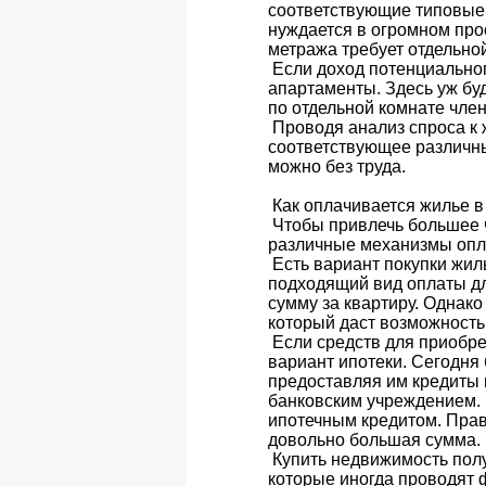
соответствующие типовые 
нуждается в огромном про
метража требует отдельно
Если доход потенциальног
апартаменты. Здесь уж буде
по отдельной комнате чле
Проводя анализ спроса к 
соответствующее различны
можно без труда.
Как оплачивается жилье в
Чтобы привлечь большее 
различные механизмы опл
Есть вариант покупки жил
подходящий вид оплаты дл
сумму за квартиру. Однак
который даст возможность
Если средств для приобре
вариант ипотеки. Сегодня
предоставляя им кредиты 
банковским учреждением. 
ипотечным кредитом. Прав
довольно большая сумма.
Купить недвижимость полу
которые иногда проводят