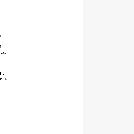
.
и
сса
я
ть
ить