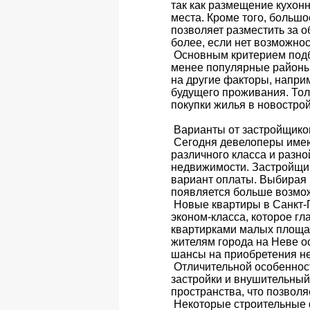
так как размещение кухон
места. Кроме того, больш
позволяет разместить за 
более, если нет возможнос
Основным критерием подбо
менее популярные районы.
на другие факторы, напри
будущего проживания. То
покупки жилья в новострой
Варианты от застройщиков
Сегодня девелоперы имею
различного класса и разн
недвижимости. Застройщик
вариант оплаты. Выбирая п
появляется больше возмо
Новые квартиры в Санкт-П
эконом-класса, которое г
квартирками малых площад
жителям города на Неве о
шансы на приобретения не
Отличительной особенност
застройки и внушительный
пространства, что позволя
Некоторые строительные 