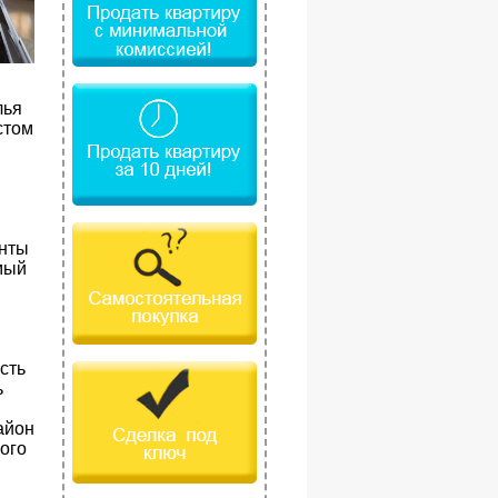
лья
стом
анты
мый
сть
ь
айон
ого