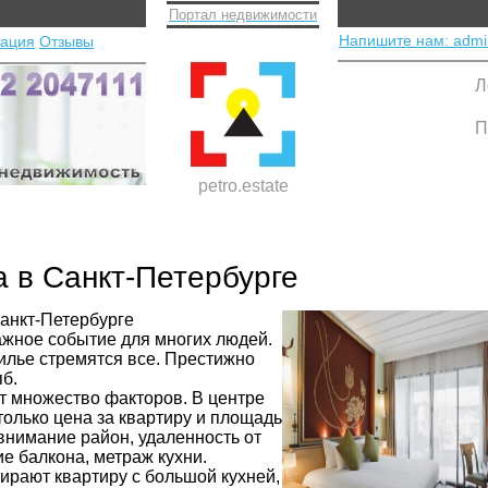
Портал недвижимости
Напишите нам: admi
тация
Отзывы
Л
П
petro.estate
а в Санкт-Петербурге
Санкт-Петербурге
ажное событие для многих людей.
илье стремятся все. Престижно
пб.
т множество факторов. В центре
только цена за квартиру и площадь
внимание район, удаленность от
ие балкона, метраж кухни.
рают квартиру с большой кухней,