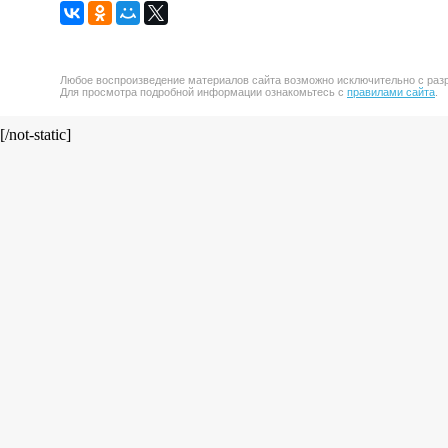
Любое воспроизведение материалов сайта возможно исключительно с разр
Для просмотра подробной информации ознакомьтесь с
правилами сайта
.
[/not-static]