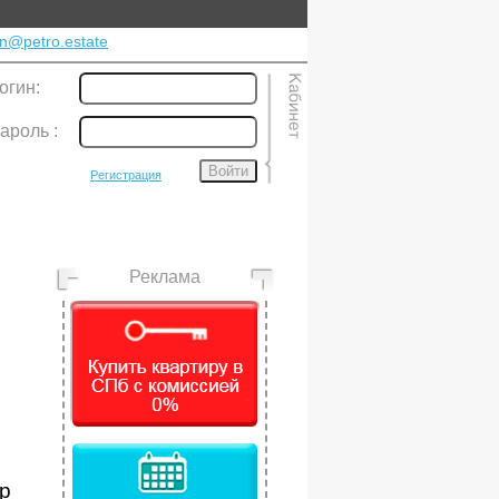
n@petro.estate
огин:
ароль
:
Войти
Регистрация
Реклама
ер