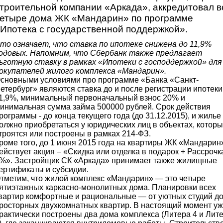
троительной компании «Аркада», аккредитовал в
етыре дома ЖК «Мандарин» по программе
Ипотека с государственной поддержкой».
то означает, что ставка по ипотеке снижена до 11,9%
одовых. Напомним, что Сбербанк также предлагает
ьготную ставку в рамках «Ипотеки с господдержкой» для
окупателей жилого комплекса «Мандарин».
сновными условиями про программе «Банка «Санкт-
етербург» являются ставка до и после регистрации ипотеки
1,9%, минимальный первоначальный взнос 20% и
инимальная сумма займа 500000 рублей. Срок действия
рограммы - до конца текущего года (до 31.12.2015), и жилье
олжно приобретаться у юридических лиц в объектах, котор
троятся или построены в рамках 214-ФЗ.
роме того, до 1 июня 2015 года на квартиры ЖК «Мандарин
ействует акция – «Скидка или отделка в подарок + Рассрочк
%». Застройщик СК «Аркада» принимает также жилищные
ертификаты и субсидии.
тметим, что жилой комплекс «Мандарин» — это четыре
ятиэтажных каркасно-монолитных дома. Планировки всех
вартир комфортные и рациональные — от уютных студий д
росторных двухкомнатных квартир. В настоящий момент у
рактически построены два дома комплекса (Литера 4 и Лит