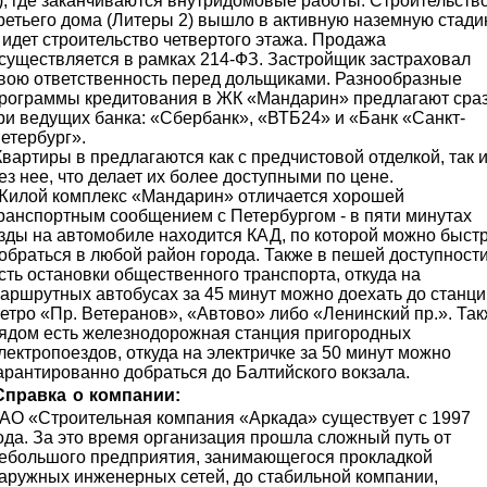
), где заканчиваются внутридомовые работы. Строительств
ретьего дома (Литеры 2) вышло в активную наземную стад
 идет строительство четвертого этажа. Продажа
существляется в рамках 214-ФЗ. Застройщик застраховал
вою ответственность перед дольщиками. Разнообразные
рограммы кредитования в ЖК «Мандарин» предлагают сра
ри ведущих банка: «Сбербанк», «ВТБ24» и «Банк «Санкт-
етербург».
вартиры в предлагаются как с предчистовой отделкой, так 
ез нее, что делает их более доступными по цене.
илой комплекс «Мандарин» отличается хорошей
ранспортным сообщением с Петербургом - в пяти минутах
зды на автомобиле находится КАД, по которой можно быст
обраться в любой район города. Также в пешей доступност
сть остановки общественного транспорта, откуда на
аршрутных автобусах за 45 минут можно доехать до станци
етро «Пр. Ветеранов», «Автово» либо «Ленинский пр.». Та
ядом есть железнодорожная станция пригородных
лектропоездов, откуда на электричке за 50 минут можно
арантированно добраться до Балтийского вокзала.
Справка о компании:
АО «Строительная компания «Аркада» существует с 1997
ода. За это время организация прошла сложный путь от
ебольшого предприятия, занимающегося прокладкой
аружных инженерных сетей, до стабильной компании,