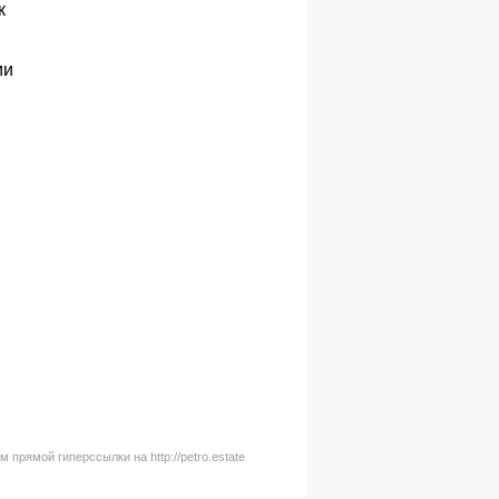
к
ми
рямой гиперссылки на http://petro.estate