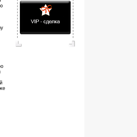
о
ию
зу
и
ро
и
й
кже