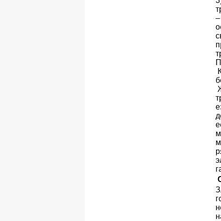
3
т
–
о
с
п
т
П
К
б
Ж
т
е
д
е
м
м
р
э
г
З
г
н
н