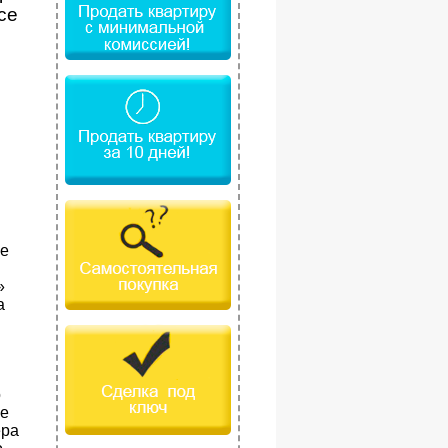
се
ые
»
а
о
же
ера