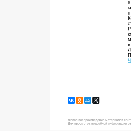
в
м
п
К
с
Р
к
м
«
Л
П
Ч
Любое воспроизведение материалов сайта
Для просмотра подробной информации о