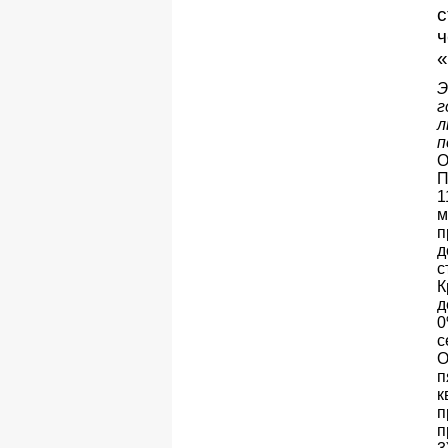
с
ч
«
Э
г
л
п
О
П
1
м
п
д
с
К
д
0
с
О
п
к
п
п