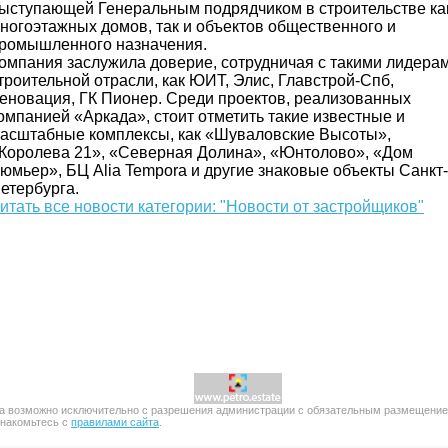
ыступающей Генеральным подрядчиком в строительстве ка
ногоэтажных домов, так и объектов общественного и
ромышленного назначения.
омпания заслужила доверие, сотрудничая с такими лидера
троительной отрасли, как ЮИТ, Элис, Главстрой-Спб,
еновация, ГК Пионер. Среди проектов, реализованных
омпанией «Аркада», стоит отметить такие известные и
асштабные комплексы, как «Шуваловские Высоты»,
Королева 21», «Северная Долина», «Юнтолово», «Дом
юмьер», БЦ Alia Tempora и другие знаковые объекты Санкт-
етербурга.
итать все новости категории: "Новости от застройщиков"
 возможно исключительно с разрешения администрации с обязательным размещением п
знакомьтесь с
правилами сайта
.