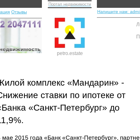
Портал недвижимости
Напишите нам: admi
тация
Отзывы
Л
П
petro.estate
Жилой комплекс «Мандарин» -
Снижение ставки по ипотеке от
«Банка «Санкт-Петербург» до
11,9%.
 мае 2015 года «Банк «Санкт-Петербург», партн